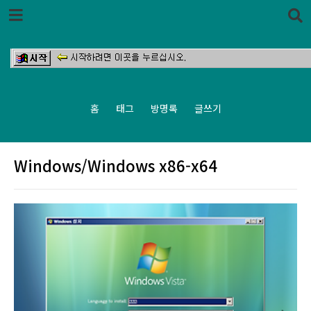
본문 바로가기
홈
태그
방명록
글쓰기
Windows/Windows x86-x64