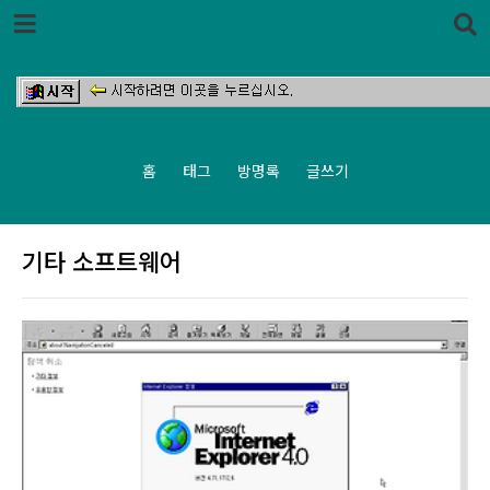
본문 바로가기
홈
태그
방명록
글쓰기
기타 소프트웨어