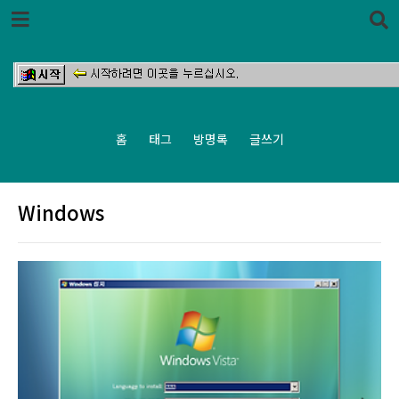
본문 바로가기
홈
태그
방명록
글쓰기
Windows