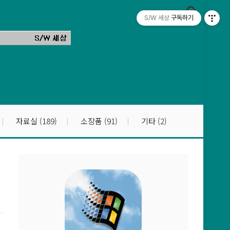
S/W 세상
구독하기
자료실
(189)
소장품
(91)
기타
(2)