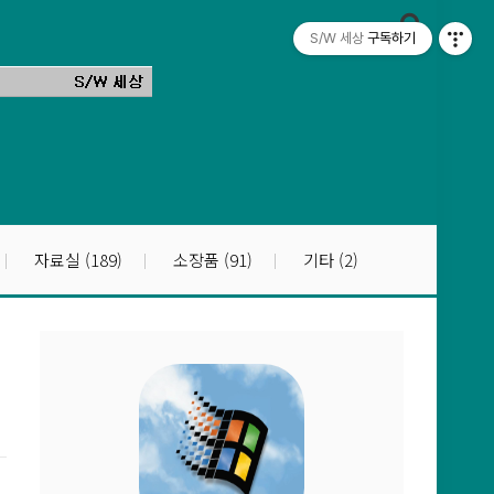
S/W 세상
구독하기
자료실
(189)
소장품
(91)
기타
(2)