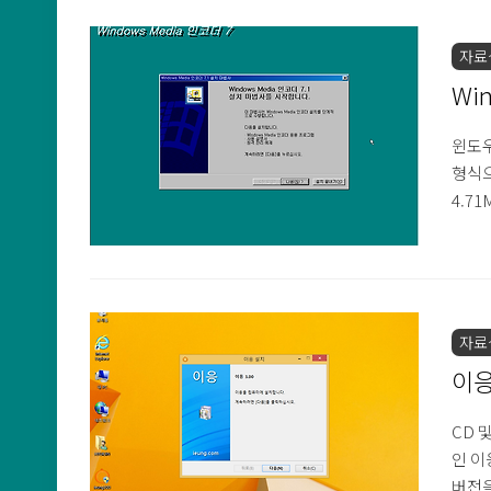
자료
Win
윈도우
형식으
4.7
자료
이응
CD 
인 이
버전을