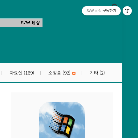
S/W 세상
구독하기
자료실
(189)
소장품
(92)
기타
(2)