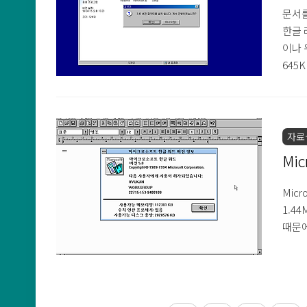
문서를
한글 
이나 
645
자료
Mic
Mic
1.4
때문에