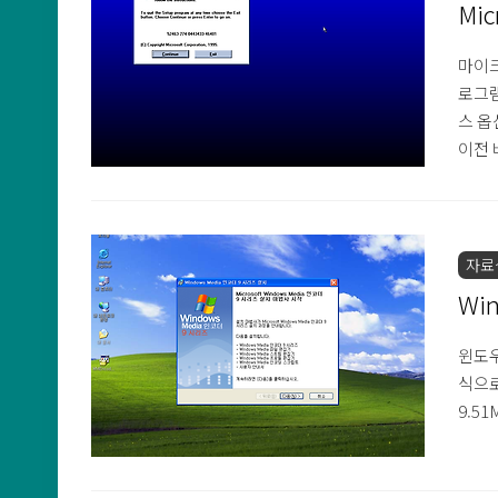
Mic
마이크
로그램
스 옵
이전 
다. 
남기 
크 2장
자료
Win
윈도우
식으로
9.5