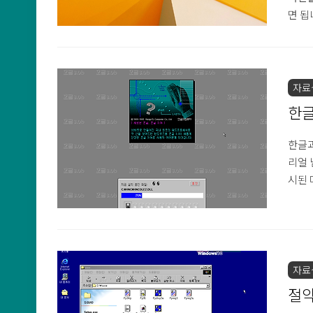
면 됩
자료
한글
한글과
리얼 
시된 
자료
절약