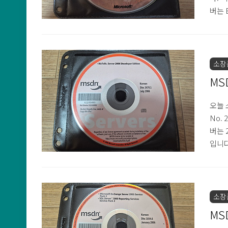
버는 
며, 
비스 
그램이
약 조
소장
OEM
MS
오늘 
No.
버는 
입니다
입니다
있습니
소장
MS