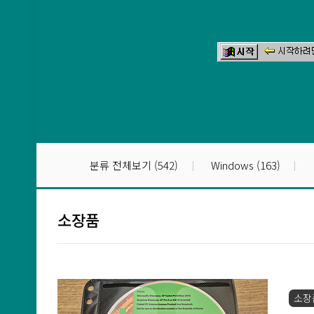
본문 바로가기
분류 전체보기
(542)
Windows
(163)
소장품
소장