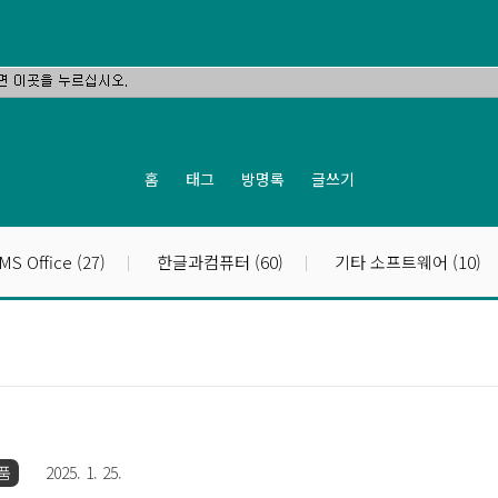
홈
태그
방명록
글쓰기
MS Office
(27)
한글과컴퓨터
(60)
기타 소프트웨어
(10)
품
2025. 1. 25.