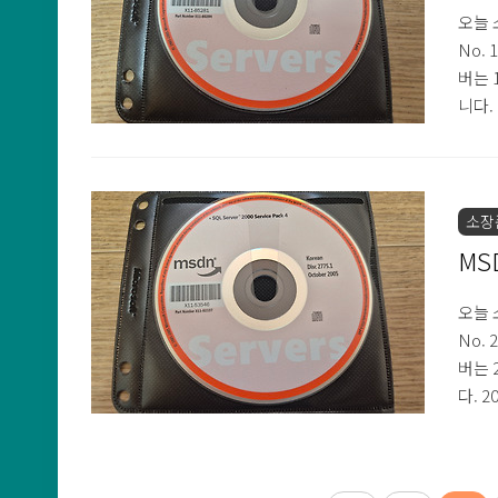
오늘 
No.
버는 
니다.
서비스
면에는
디스크
소장
MS
오늘 
No.
버는 
다. 
크 좌
상 M