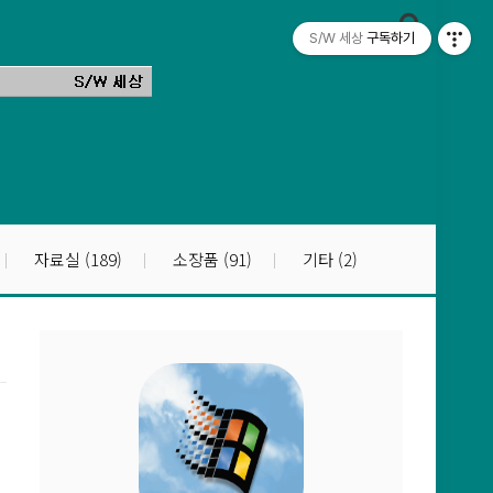
S/W 세상
구독하기
자료실
(189)
소장품
(91)
기타
(2)