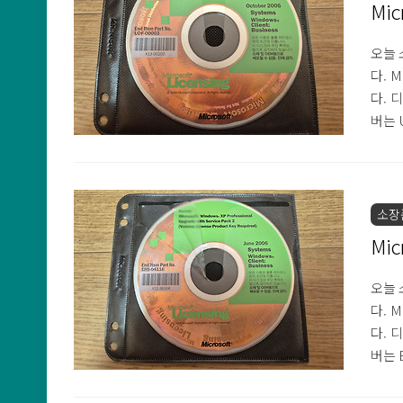
Mic
오늘 소
다. M
다. 
버는 
나왔으
윈도우
요하다
다고 
소장
면 우
Mic
오늘 소
다. M
다. 
버는 
나왔으
전입니