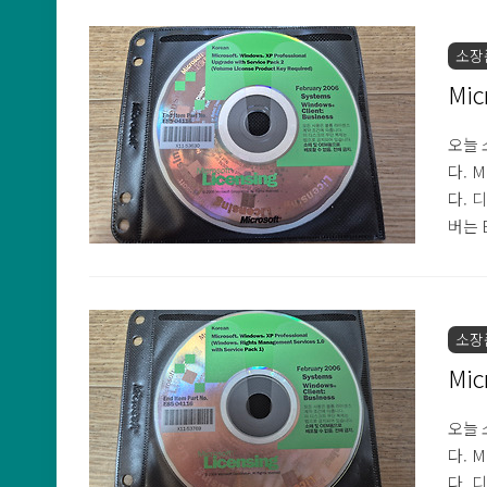
하다고
표면 
소장
단 복
Mic
오늘 소
다. M
다. 
버는 
나왔으
전입니
하다고
표면 
소장
단 복
Mic
오늘 소
다. M
다. 