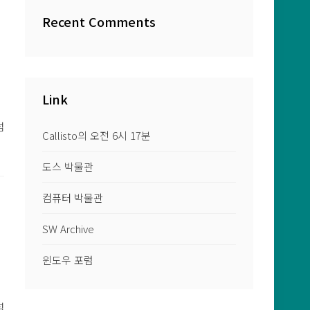
Recent Comments
무
Link
넘
Callisto의 오전 6시 17분
도스 박물관
컴퓨터 박물관
무
SW Archive
윈도우 포럼
넘