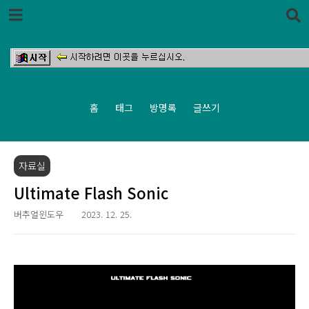
본문 바로가기
홈
태그
방명록
글쓰기
자료실
Ultimate Flash Sonic
버추얼윈도우
2023. 12. 25.