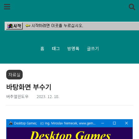
본문 바로가기
홈
태그
방명록
글쓰기
자료실
바탕화면 부수기
버추얼윈도우
2023. 12. 18.