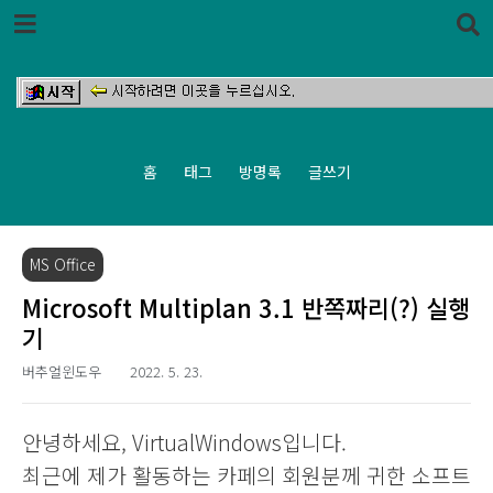
본문 바로가기
홈
태그
방명록
글쓰기
MS Office
Microsoft Multiplan 3.1 반쪽짜리(?) 실행
기
버추얼윈도우
2022. 5. 23.
안녕하세요, VirtualWindows입니다.
최근에 제가 활동하는 카페의 회원분께 귀한 소프트