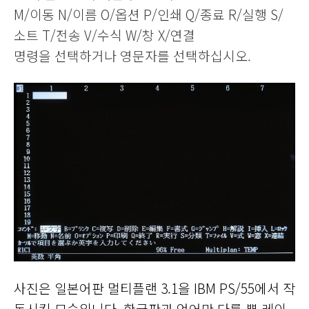
M/이동 N/이름 O/옵션 P/인쇄 Q/종료 R/실행 S/
소트 T/전송 V/수식 W/창 X/연결
명령을 선택하거나 영문자를 선택하십시오.
사진은 일본어판 멀티플랜 3.1을 IBM PS/55에서 작