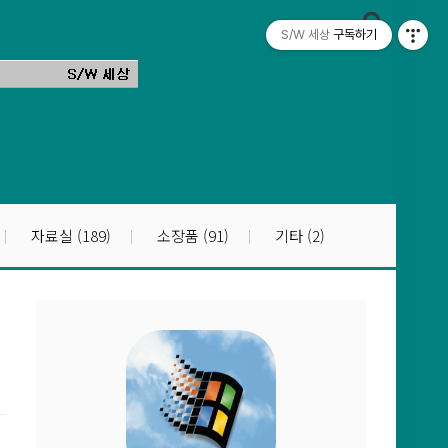
S/W 세상
구독하기
자료실
(189)
소장품
(91)
기타
(2)