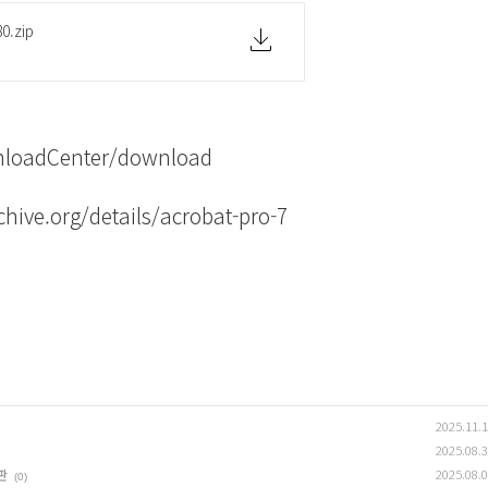
0.zip
nloadCenter/download
chive.org/details/acrobat-pro-7
2025.11.
2025.08.
글판
2025.08.
(0)