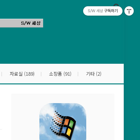
S/W 세상
구독하기
자료실
(189)
소장품
(91)
기타
(2)