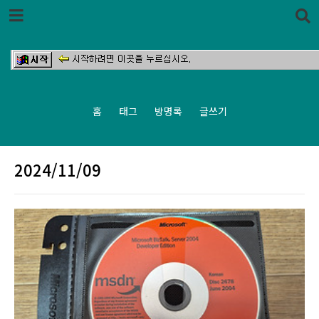
본문 바로가기
홈
태그
방명록
글쓰기
2024/11/09