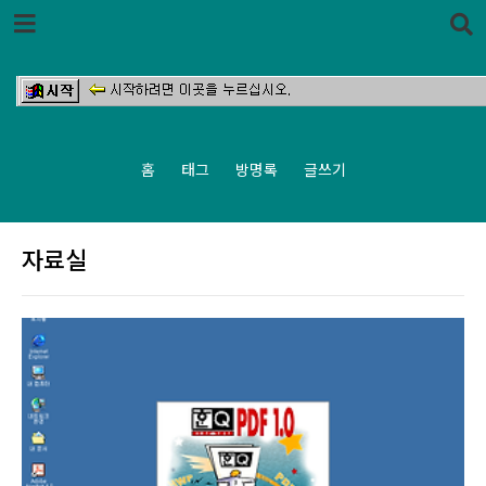
본문 바로가기
홈
태그
방명록
글쓰기
자료실