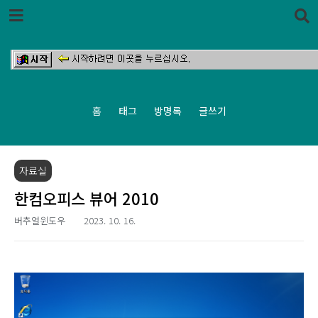
본문 바로가기
홈
태그
방명록
글쓰기
자료실
한컴오피스 뷰어 2010
버추얼윈도우
2023. 10. 16.