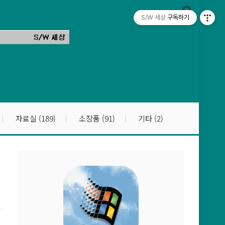
S/W 세상
구독하기
자료실
(189)
소장품
(91)
기타
(2)