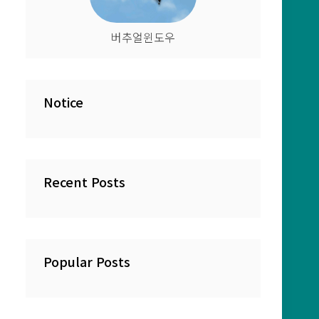
에
버추얼윈도우
Notice
Recent Posts
Popular Posts